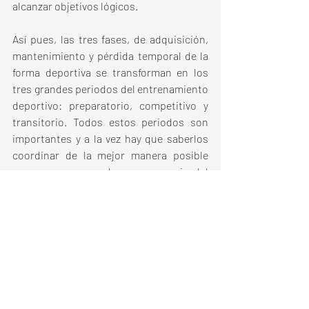
alcanzar objetivos lógicos.
Así pues, las tres fases, de adquisición, 
mantenimiento y pérdida temporal de la 
forma deportiva se transforman en los 
tres grandes periodos del entrenamiento 
deportivo: preparatorio, competitivo y 
transitorio. Todos estos periodos son 
importantes y a la vez hay que saberlos 
coordinar de la mejor manera posible 
para que uno sea la consecuencia del 
siguiente.
Llevo más de 25 años como entrenador y 
la regeneración física y psíquica siempre 
la he añadido al plan  anual, pudiendo ser 
útil para todos los ciclistas que quieren 
conseguir grandes objetivos. El tiempo 
medio que se emplea es de unas 3 