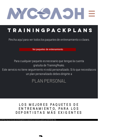
TRAININGpackPLANS
Pincha aquí para ver todos los paquetes de entrenamiento o clases.
Ver paquetes de entrenamiento
Para cualquier paquete es necesario que tengas la cuenta
gratuita de TrainingPeaks.
Este servicio no tiene seguimiento ni está personalizado. Si lo que necesitas es
un plan personalizado debes dirigirte a
PLAN PERSONAL
LOS MEJORES PAQUETES DE
ENTRENAMIENTO, PARA LOS
DEPORTISTAS MÁS EXIGENTES
COMPRA PAQUETES DE ENTRENAMIENTO INDOOR,OUTDOOR,CLASES, A PARTIR DE 15€.